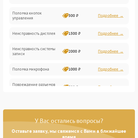
Механические повреждения
Поломка кнопок
500 ₽
Подробнее →
управления
Видео
Неисправность дисплея
1500 ₽
Подробнее →
Оптика
Неисправность системы
2000 ₽
Подробнее →
записи
Управление
Поломка микрофона
1000 ₽
Подробнее →
ПО
Повреждение разъемов
Корпус/Герметичность
500 ₽
Подробнее →
для подключения
Электронные компоненты
Неисправность системы
2000 ₽
Подробнее →
стабилизации
У Вас остались вопросы?
Поломка системы Wi-Fi
1500 ₽
Подробнее →
Оставьте заявку, мы свяжемся с Вами в ближайшее
время