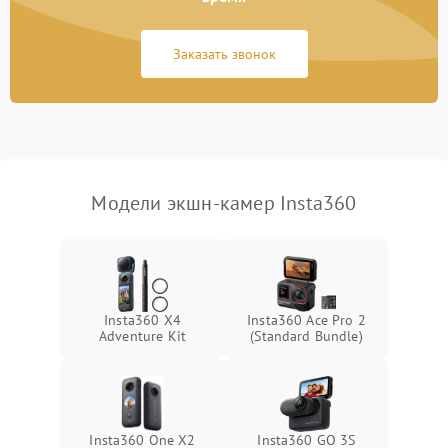
Повреждение системы
1500 ₽
Подробнее →
GPS
Заказать звонок
Неисправность системы
1000 ₽
Подробнее →
защиты от перегрузок
Поломка системы
автоматического
1000 ₽
Подробнее →
отключения
Модели экшн-камер Insta360
Неисправность системы
защиты от короткого
1000 ₽
Подробнее →
замыкания
Повреждение системы
1000 ₽
Подробнее →
Insta360 X4
Insta360 Ace Pro 2
защиты от перегрева
Adventure Kit
(Standard Bundle)
Неисправность системы
защиты от
1000 ₽
Подробнее →
перенапряжения
Insta360 One X2
Insta360 GO 3S