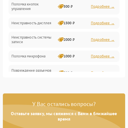
Механические повреждения
Поломка кнопок
500 ₽
Подробнее →
управления
Видео
Неисправность дисплея
1500 ₽
Подробнее →
Оптика
Неисправность системы
2000 ₽
Подробнее →
записи
Управление
Поломка микрофона
1000 ₽
Подробнее →
ПО
Повреждение разъемов
Корпус/Герметичность
500 ₽
Подробнее →
для подключения
Электронные компоненты
Неисправность системы
2000 ₽
Подробнее →
стабилизации
У Вас остались вопросы?
Поломка системы Wi-Fi
1500 ₽
Подробнее →
Оставьте заявку, мы свяжемся с Вами в ближайшее
время
Повреждение системы
1500 ₽
Подробнее →
GPS