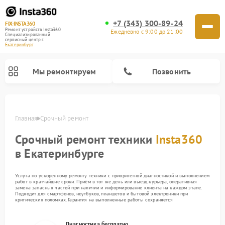
+7 (343) 300-89-24
FIX-INSTA360
Ремонт устройств Insta360
Ежедневно с 9:00 до 21:00
Специализированный
cервисный центр г.
Екатеринбург
Мы ремонтируем
Позвонить
Главная
Срочный ремонт
Срочный ремонт техники
Insta360
в Екатеринбурге
Услуга по ускоренному ремонту техники с приоритетной диагностикой и выполнением
работ в кратчайшие сроки. Приём в тот же день или выезд курьера, оперативная
замена запасных частей при наличии и информирование клиента на каждом этапе.
Подходит для смартфонов, ноутбуков, планшетов и бытовой электроники при
критических поломках. Гарантия на выполненные работы сохраняется
Диагностика бесплатно